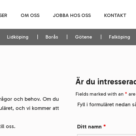
SER
OM OSS
JOBBA HOS OSS
KONTAKT
Lidköping
Borås
Götene
Falköping
Är du intressera
Fields marked with an
*
are
a frågor och behov. Om du
Fyll i formuläret nedan så
muläret, och vi kommer att
ill oss.
Ditt namn
*