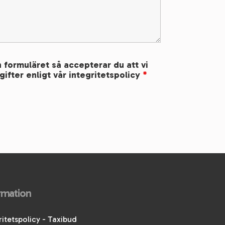
 formuläret så accepterar du att vi
ifter enligt vår integritetspolicy
*
rmation
ritetspolicy - Taxibud