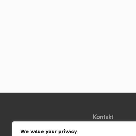
Kontakt
Skövde
We value your privacy
Skara
0500-416500