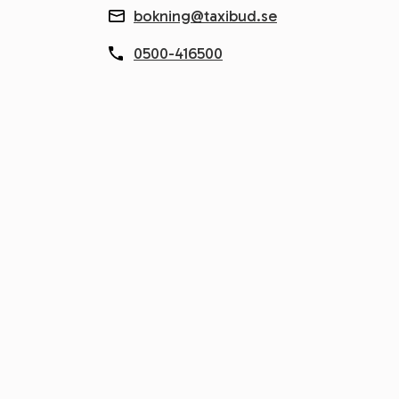
bokning@taxibud.se
0500-416500